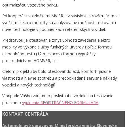
optimalizáciu vozového parku.
Pri kooperácii so zložkami MV SR a v súvislosti s rozširujúcim sa
využitím elektro moblility sú analyzované možnosti testovania
novej technológie v podmienkach referentských vozidiel.
Predstavou je otestovanie zmysluplnosti zavedenia elektro
mobility vo výkone služby funkčných útvarov Polície formou
dlhodobého testu (12 mesiacov) formou výpožičky
prostredníctvom AOMVSR, a.s..
Cieľom projektu by bolo otestovať dojazd, komfort, jazdné
vlastnosti a hlavne spotrebu a predpokladané servisné náklady
vozidiel a nových technológií.
V prípade Vášho záujmu o poskytnutie vozidiel na testovanie
prosíme o
vyplnenie REGISTRAČNÉHO FORMULÁRA
.
KONTAKT CENTRÁLA
Automobilové opravovne Ministerstva vnútra Slovenskej