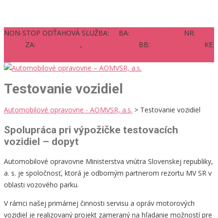
NON-STOP ODŤAHOVÁ SLUŽBA: BA:
0917 131 835
NR:
18
112
ZA:
0917 131 836
,
0917 131 837
BB:
0903 470 072
KE:
0911 608 193
Testovanie vozidiel
Automobilové opravovne - AOMVSR, a.s.
>
Testovanie vozidiel
Spolupráca pri výpožičke testovacích
vozidiel – dopyt
Automobilové opravovne Ministerstva vnútra Slovenskej republiky,
a. s. je spoločnosť, ktorá je odborným partnerom rezortu MV SR v
oblasti vozového parku.
V rámci našej primárnej činnosti servisu a opráv motorových
vozidiel je realizovaný projekt zameraný na hľadanie možností pre