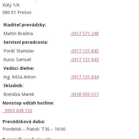
Kúty 1/A
080 01 Prešov
Riaditeľ prevádzky:
Martin Bražina
0917 571 248
Servisní poradcovia:
Poráč Stanislav
0917 131 845
Kuruc Samuel
0917 131 843
Vedúci dielne:
Ing. Kišša Anton
0917 131 844
Skladník:
Brendza Marek
0918 959 517
Nonstop odťah hotline:
0903 608 192
Prevádzková doba:
Pondelok – Piatok: 7:30 – 16:00