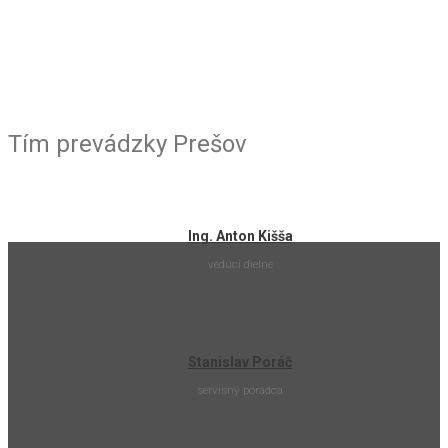
Tím prevádzky Prešov
Ing. Anton Kišša
vedúci dielne
Stanislav Poráč
servisný poradca