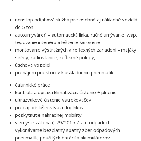
nonstop odťahová služba pre osobné aj nákladné vozidlá
do 5 ton
autoumyváreň – automatická linka, ručné umývanie, wap,
tepovanie interiéru a leštenie karosérie
montovanie výstražných a reflexných zariadení – majáky,
sirény, rádiostanice, reflexné polepy,…
úschova vozidiel
prenájom priestorov k uskladneniu pneumatík
čalúnnické práce
kontrola a oprava klimatizácií, čistenie + plnenie
ultrazvukové čistenie vstrekovačov
predaj príslušenstva a doplnkov
poskytnutie náhradnej mobility
v zmysle zákona č. 79/2015 Z.z. o odpadoch
vykonávame bezplatný spätný zber odpadových
pneumatík, použitých batérií a akumulátorov