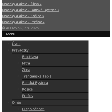
Novinky a akcie - Žilina »
Novinky a akcie - Banská Bystrica »
Novinky a akcie - Košice »
Novinky a akcie - Prešov »
© AO MV SR, a.s. 2025
Menu
Úvod
Prevádzky
Bratislava
Nitra
Žilina
Trenčianska Teplá
Banská Bystrica
Košice
Prešov
O nás
O spoločnosti