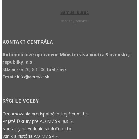
Samuel Kuruc
servisný poradca
KONTAKT CENTRÁLA
Automobilové opravovne Ministerstva vnútra Slovenskej
republiky, a.s.
Sklabinská 20, 831 06 Bratislava
Email:
info@aomvsr.sk
RÝCHLE VOĽBY
Oznamovanie protispoločenskej činnosti »
Prijaté faktúry pre AO MV SR, a.s. »
Kontakty na vedenie spoločnosti »
Vznik a história AO MV SR »