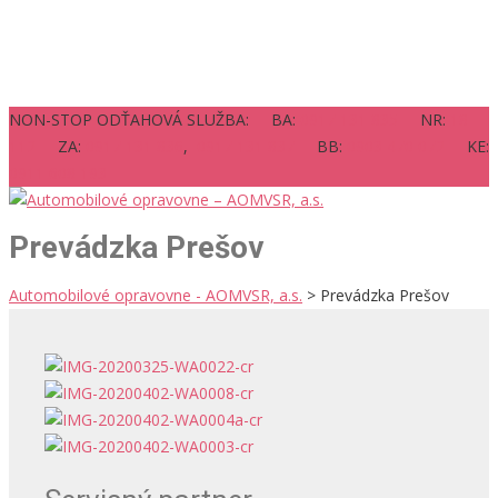
NON-STOP ODŤAHOVÁ SLUŽBA: BA:
0917 131 835
NR:
18
112
ZA:
0917 131 836
,
0917 131 837
BB:
0903 470 072
KE:
0911 608 193
Prevádzka Prešov
Automobilové opravovne - AOMVSR, a.s.
>
Prevádzka Prešov