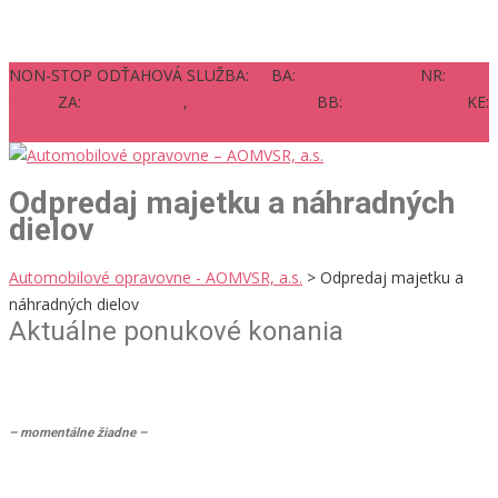
NON-STOP ODŤAHOVÁ SLUŽBA: BA:
0917 131 835
NR:
18
112
ZA:
0917 131 836
,
0917 131 837
BB:
0903 470 072
KE:
0911 608 193
Odpredaj majetku a náhradných
dielov
Automobilové opravovne - AOMVSR, a.s.
>
Odpredaj majetku a
náhradných dielov
Aktuálne ponukové konania
– momentálne žiadne –