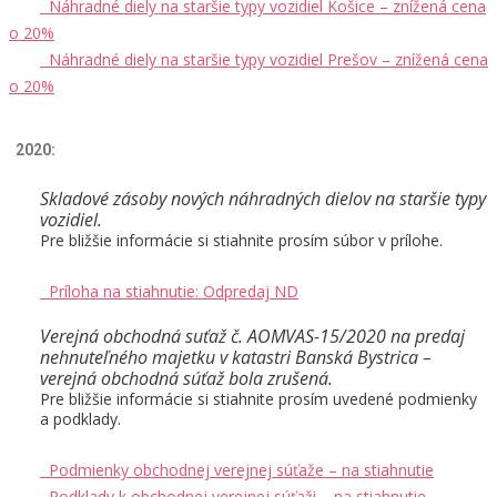
Náhradné diely na staršie typy vozidiel Košice – znížená cena
o 20%
Náhradné diely na staršie typy vozidiel Prešov – znížená cena
o 20%
2020:
Skladové zásoby nových náhradných dielov na staršie typy
vozidiel.
Pre bližšie informácie si stiahnite prosím súbor v prílohe.
Príloha na stiahnutie: Odpredaj ND
Verejná obchodná suťaž č. AOMVAS-15/2020 na predaj
nehnuteľného majetku v katastri Banská Bystrica –
verejná obchodná súťaž bola zrušená.
Pre bližšie informácie si stiahnite prosím uvedené podmienky
a podklady.
Podmienky obchodnej verejnej súťaže – na stiahnutie
Podklady k obchodnej verejnej súťaži – na stiahnutie