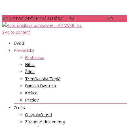
NON-STOP ODŤAHOVÁ SLUŽBA: BA:
0917 131 835
NR:
18 11
Skip to content
Úvod
Prevádzky
Bratislava
Nitra
Žilina
Trenčianska Teplá
Banská Bystrica
Košice
Prešov
O nás
O spoločnosti
Základné dokumenty