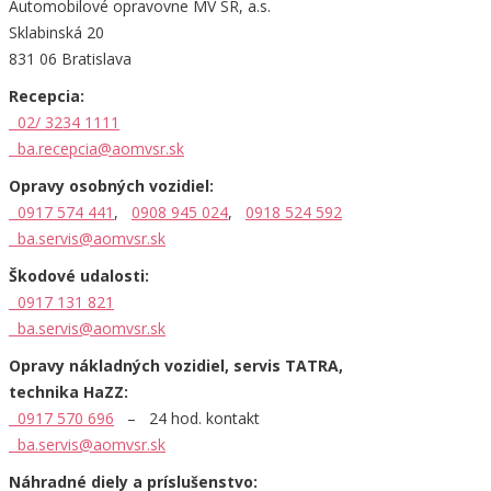
Automobilové opravovne MV SR, a.s.
Sklabinská 20
831 06 Bratislava
Recepcia:
02/ 3234 1111
ba.recepcia@aomvsr.sk
Opravy osobných vozidiel:
0917 574 441
,
0908 945 024
,
0918 524 592
ba.servis@aomvsr.sk
Škodové udalosti:
0917 131 821
ba.servis@aomvsr.sk
Opravy nákladných vozidiel, servis TATRA,
technika HaZZ:
0917 570 696
– 24 hod. kontakt
ba.servis@aomvsr.sk
Náhradné diely a príslušenstvo: