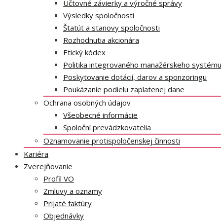
Účtovné závierky a výročné správy
Výsledky spoločnosti
Štatút a stanovy spoločnosti
Rozhodnutia akcionára
Etický kódex
Politika integrovaného manažérskeho systém
Poskytovanie dotácií, darov a sponzoringu
Poukázanie podielu zaplatenej dane
Ochrana osobných údajov
Všeobecné informácie
Spoloční prevádzkovatelia
Oznamovanie protispoločenskej činnosti
Kariéra
Zverejňovanie
Profil VO
Zmluvy a oznamy
Prijaté faktúry
Objednávky