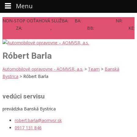
Menu
NON-STOP ODŤAHOVÁ SLUŽBA: BA:
0917 131 835
NR:
18
112
ZA:
0917 131 836
,
0917 131 837
BB:
0903 470 072
KE:
0911 608 193
Róbert Barla
Automobilové opravovne - AOMVSR, a.s.
>
Team
>
Banská
Bystrica
>
Róbert Barla
vedúci servisu
prevádzka Banská Bystrica
robert.barla@aomvsr.sk
0917 131 846