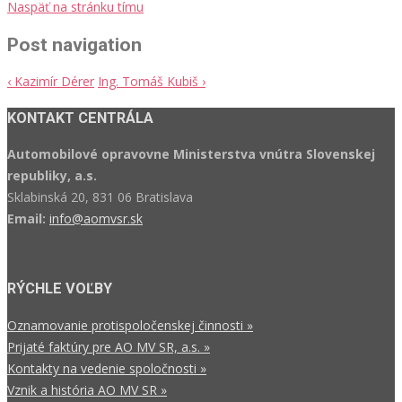
Naspäť na stránku tímu
Post navigation
‹
Kazimír Dérer
Ing. Tomáš Kubiš
›
KONTAKT CENTRÁLA
Automobilové opravovne Ministerstva vnútra Slovenskej
republiky, a.s.
Sklabinská 20, 831 06 Bratislava
Email:
info@aomvsr.sk
RÝCHLE VOĽBY
Oznamovanie protispoločenskej činnosti »
Prijaté faktúry pre AO MV SR, a.s. »
Kontakty na vedenie spoločnosti »
Vznik a história AO MV SR »