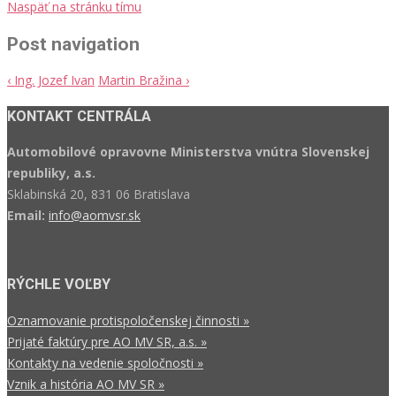
Naspäť na stránku tímu
Post navigation
‹
Ing. Jozef Ivan
Martin Bražina
›
KONTAKT CENTRÁLA
Automobilové opravovne Ministerstva vnútra Slovenskej
republiky, a.s.
Sklabinská 20, 831 06 Bratislava
Email:
info@aomvsr.sk
RÝCHLE VOĽBY
Oznamovanie protispoločenskej činnosti »
Prijaté faktúry pre AO MV SR, a.s. »
Kontakty na vedenie spoločnosti »
Vznik a história AO MV SR »