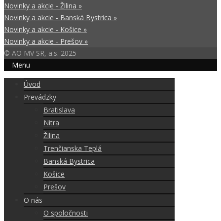
Novinky a akcie - Žilina »
Novinky a akcie - Banská Bystrica »
Novinky a akcie - Košice »
Novinky a akcie - Prešov »
© AO MV SR, a.s. 2025
Menu
Úvod
Prevádzky
Bratislava
Nitra
Žilina
Trenčianska Teplá
Banská Bystrica
Košice
Prešov
O nás
O spoločnosti