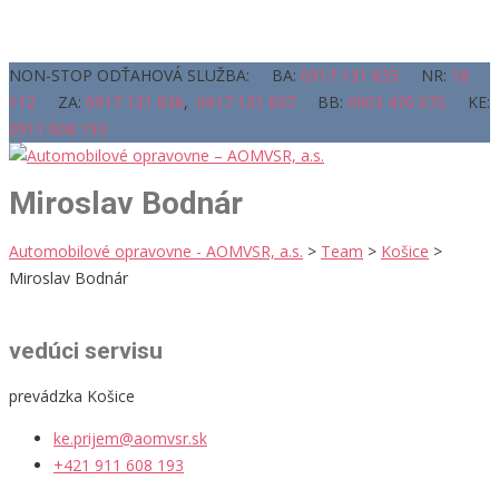
NON-STOP ODŤAHOVÁ SLUŽBA: BA:
0917 131 835
NR:
18
112
ZA:
0917 131 836
,
0917 131 837
BB:
0903 470 072
KE:
0911 608 193
Miroslav Bodnár
Automobilové opravovne - AOMVSR, a.s.
>
Team
>
Košice
>
Miroslav Bodnár
vedúci servisu
prevádzka Košice
ke.prijem@aomvsr.sk
+421 911 608 193