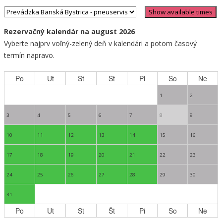
Rezervačný kalendár na august 2026
Vyberte najprv voľný-zelený deň v kalendári a potom časový
termín napravo.
Po
Ut
St
Št
Pi
So
Ne
1
2
3
4
5
6
7
8
9
10
11
12
13
14
15
16
17
18
19
20
21
22
23
24
25
26
27
28
29
30
31
Po
Ut
St
Št
Pi
So
Ne