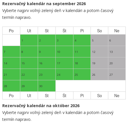
Rezervačný kalendár na september 2026
Vyberte najprv voľný-zelený deň v kalendári a potom časový
termín napravo.
Po
Ut
St
Št
Pi
So
Ne
1
2
3
4
5
6
7
8
9
10
11
12
13
14
15
16
17
18
19
20
21
22
23
24
25
26
27
28
29
30
Po
Ut
St
Št
Pi
So
Ne
Rezervačný kalendár na október 2026
Vyberte najprv voľný-zelený deň v kalendári a potom časový
termín napravo.